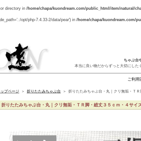
 or directory in
/home/chapa/kuondream.com/public_html/item/natural/cha
lude_path='.:/opt/php-7.4.33-2/data/pear') in
/home/chapa/kuondream.com/publ
ちゃぶ台
本当に良い物だからずっと大切にした
ご利用
トップページ
＞
折りたたみちゃぶ台
＞
折りたたみちゃぶ台・丸｜クリ無垢・ＴＲ
折りたたみちゃぶ台・丸｜クリ無垢・ＴＲ脚・総丈３５ｃｍ・４サイ