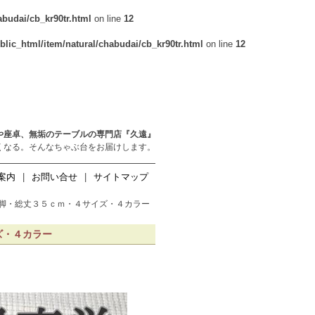
budai/cb_kr90tr.html
on line
12
ic_html/item/natural/chabudai/cb_kr90tr.html
on line
12
や座卓、無垢のテーブルの専門店『久遠』
くなる。そんなちゃぶ台をお届けします。
案内
|
お問い合せ
|
サイトマップ
脚・総丈３５ｃｍ・４サイズ・４カラー
ズ・４カラー